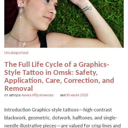
Uncategorised
The Full Life Cycle of a Graphics-
Style Tattoo in Omsk: Safety,
Application, Care, Correction, and
Removal
от автора
Аника Ибрагимова
вкл
30 июля 2026
Introduction Graphics-style tattoos—high-contrast
blackwork, geometric, dotwork, halftones, and single-
needle illustrative pieces—are valued for crisp lines and