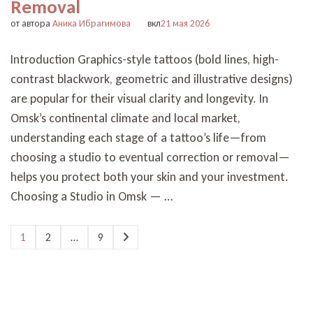
Removal
от автора
Аника Ибрагимова
вкл
21 мая 2026
Introduction Graphics-style tattoos (bold lines, high-
contrast blackwork, geometric and illustrative designs)
are popular for their visual clarity and longevity. In
Omsk’s continental climate and local market,
understanding each stage of a tattoo’s life—from
choosing a studio to eventual correction or removal—
helps you protect both your skin and your investment.
Choosing a Studio in Omsk — …
Пагинация
1
2
…
9
Страница
Страница
Страница
записей