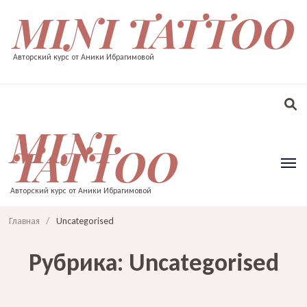
MINI TATTOO
Авторский курс от Аники Ибрагимовой
MINI
TATTOO
Авторский курс от Аники Ибрагимовой
Главная
/
Uncategorised
Рубрика:
Uncategorised