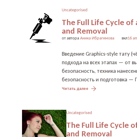
Uncategorised
The Full Life Cycle of
and Removal
от автора
Аника Ибрагимова
вкл
16 а
Введение Graphics-style тату (
подхода на всех этапах — от в
безопасность, техника нанесен
безопасность и подготовка — 
Читать далее
Uncategorised
The Full Life Cycle 
and Removal