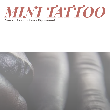
MINI TATTOO
Авторский курс от Аники Ибрагимовой