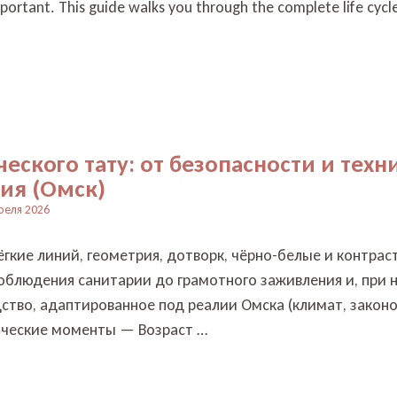
ortant. This guide walks you through the complete life cycle
ского тату: от безопасности и техн
ия (Омск)
реля 2026
ёгкие линий, геометрия, дотворк, чёрно-белые и контра
облюдения санитарии до грамотного заживления и, при 
ство, адаптированное под реалии Омска (климат, закон
дические моменты — Возраст …