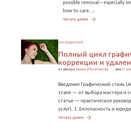
possible removal—especially imp
how to care, …
Читать далее
Uncategorised
Полный цикл графиче
коррекции и удален
от автора
Аника Ибрагимова
вкл
21 ап
Введение Графический стиль (л
этапе — от выбора мастера и с
статье — практическое руковод
услуг). 1. Безопасность и юри
Читать далее