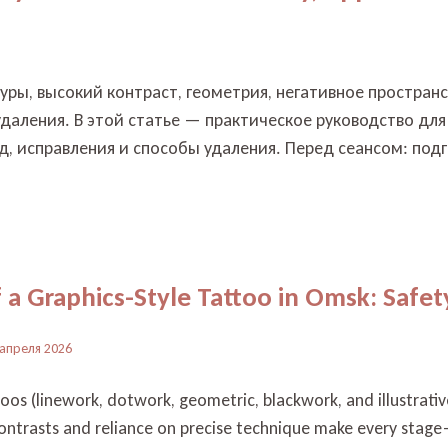
нтуры, высокий контраст, геометрия, негативное простра
удаления. В этой статье — практическое руководство для
, исправления и способы удаления. Перед сеансом: под
f a Graphics-Style Tattoo in Omsk: Safet
 апреля 2026
toos (linework, dotwork, geometric, blackwork, and illustrati
contrasts and reliance on precise technique make every stage