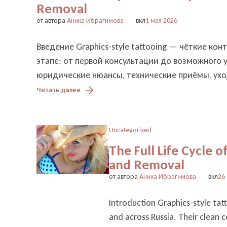
Removal
от автора
Аника Ибрагимова
вкл
1 мая 2026
Введение Graphics-style tattooing — чёткие ко
этапе: от первой консультации до возможного 
юридические нюансы, технические приёмы, уход
Читать далее
Uncategorised
The Full Life Cycle o
and Removal
от автора
Аника Ибрагимова
вкл
26
Introduction Graphics-style tat
and across Russia. Their clean 