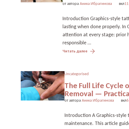
от автора
Аника Ибрагимова
вкл
11
Introduction Graphics-style tat
lasting when done properly. In 
attention at every stage: prior 
responsible …
Читать далее
Uncategorised
The Full Life Cycle 
Removal — Practica
от автора
Аника Ибрагимова
вкл
6
Introduction A Graphics-style 
maintenance. This article guid