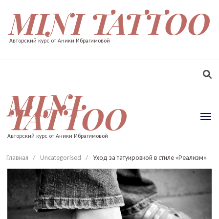
MINI TATTOO
Авторский курс от Аники Ибрагимовой
MINI
TATTOO
Авторский курс от Аники Ибрагимовой
Главная
/
Uncategorised
/
Уход за татуировкой в стиле «Реализм»