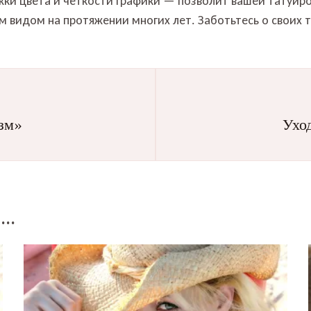
ки цвета и четкости графики — позволит вашей татуиро
м видом на протяжении многих лет. Заботьтесь о своих 
изм»
Уход
..