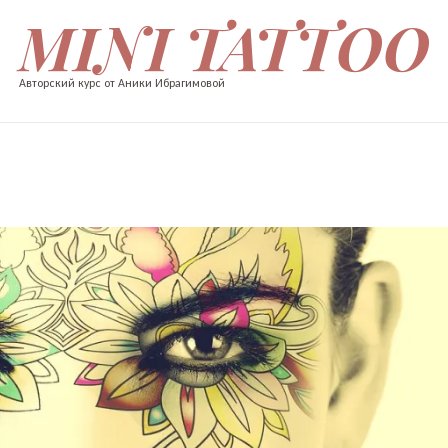
MINI TATTOO
Авторский курс от Аники Ибрагимовой