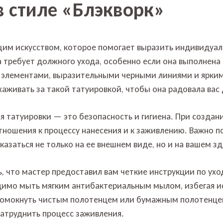
в стиле «Блэкворк»
ящим искусством, которое помогает выразить индивидуал
а требует должного ухода, особенно если она выполнена
и элементами, выразительными черными линиями и ярки
хаживать за такой татуировкой, чтобы она радовала вас
ия татуировки — это безопасность и гигиена. При создан
тношения к процессу нанесения и к заживлению. Важно п
казаться не только на ее внешнем виде, но и на вашем з
ь, что мастер предоставил вам четкие инструкции по ух
одимо мыть мягким антибактериальным мылом, избегая и
омокнуть чистым полотенцем или бумажным полотенцем, 
затруднить процесс заживления.