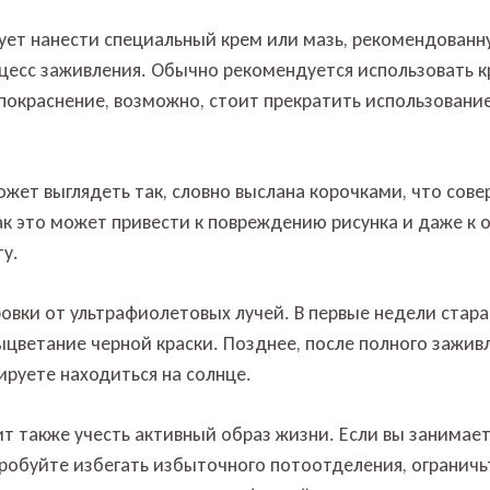
едует нанести специальный крем или мазь, рекомендова
есс заживления. Обычно рекомендуется использовать кре
 покраснение, возможно, стоит прекратить использование
жет выглядеть так, словно выслана корочками, что сове
ак это может привести к повреждению рисунка и даже к 
ту.
ки от ультрафиолетовых лучей. В первые недели старат
ыцветание черной краски. Позднее, после полного зажив
ируете находиться на солнце.
оит также учесть активный образ жизни. Если вы занимае
пробуйте избегать избыточного потоотделения, ограничь