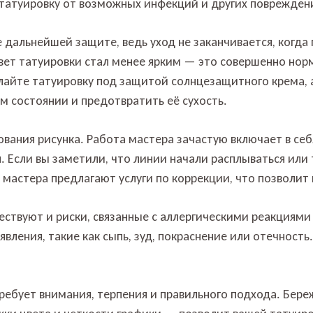
татуировку от возможных инфекций и других поврежден
е дальнейшей защите, ведь уход не заканчивается, когда
вет татуировки стал менее ярким — это совершенно норм
лайте татуировку под защитой солнцезащитного крема, 
м состоянии и предотвратить её сухость.
вания рисунка. Работа мастера зачастую включает в се
. Если вы заметили, что линии начали расплываться или
мастера предлагают услуги по коррекции, что позволит 
ествуют и риски, связанные с аллергическими реакциями
оявления, такие как сыпь, зуд, покраснение или отечност
 требует внимания, терпения и правильного подхода. Бер