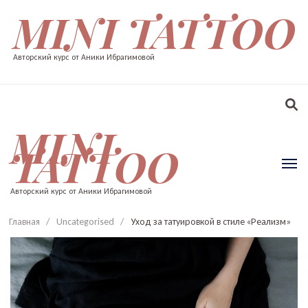
MINI TATTOO
Авторский курс от Аники Ибрагимовой
MINI
TATTOO
Авторский курс от Аники Ибрагимовой
Главная
/
Uncategorised
/
Уход за татуировкой в стиле «Реализм»