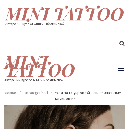
MINI TATTOO
Авторский курс от Аники Ибрагимовой
MINI
TATTOO
Авторский курс от Аники Ибрагимовой
Главная
/
Uncategorised
/
Уход за татуировкой в стиле «Японские
татуировки»